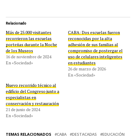
Relacionado
Más de 25.000 visitantes
CABA: Dos escuelas fueron
recorrieron las escuelas
reconocidas por la alta
porteñas durante la Noche
adhesión de sus familias al
de los Museos
compromiso de postergar el
16 de noviembre de 2024
uso de celulares inteligentes
En «Sociedad»
en estudiantes
26 de marzo de 2026
En «Sociedad»
Nuevo recorrido técnico al
edificio del Congreso junto a
especialistas en
conservación y restauración
21 de junio de 2024
En «Sociedad»
TEMAS RELACIONADOS
CABA
DESTACADAS
EDUCACIÓN