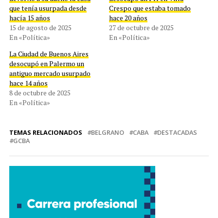
que tenía usurpada desde
Crespo que estaba tomado
hacía 15 años
hace 20 años
15 de agosto de 2025
27 de octubre de 2025
En «Política»
En «Política»
La Ciudad de Buenos Aires
desocupó en Palermo un
antiguo mercado usurpado
hace 14 años
8 de octubre de 2025
En «Política»
TEMAS RELACIONADOS
BELGRANO
CABA
DESTACADAS
GCBA