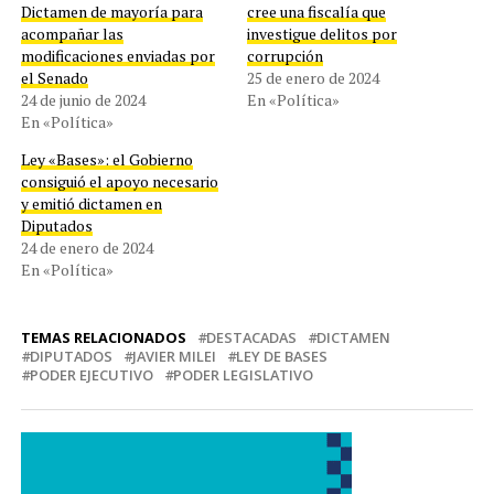
Dictamen de mayoría para
cree una fiscalía que
acompañar las
investigue delitos por
modificaciones enviadas por
corrupción
el Senado
25 de enero de 2024
24 de junio de 2024
En «Política»
En «Política»
Ley «Bases»: el Gobierno
consiguió el apoyo necesario
y emitió dictamen en
Diputados
24 de enero de 2024
En «Política»
TEMAS RELACIONADOS
DESTACADAS
DICTAMEN
DIPUTADOS
JAVIER MILEI
LEY DE BASES
PODER EJECUTIVO
PODER LEGISLATIVO