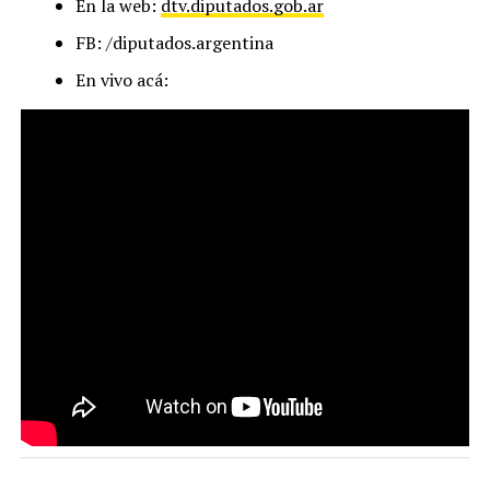
En la web:
dtv.diputados.gob.ar
FB: /diputados.argentina
En vivo acá: