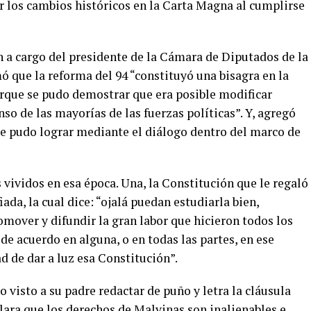
ar los cambios históricos en la Carta Magna al cumplirse
n a cargo del presidente de la Cámara de Diputados de la
 que la reforma del 94 “constituyó una bisagra en la
orque se pudo demostrar que era posible modificar
so de las mayorías de las fuerzas políticas”. Y, agregó
se pudo lograr mediante el diálogo dentro del marco de
vividos en esa época. Una, la Constitución que le regaló
ada, la cual dice: “ojalá puedan estudiarla bien,
romover y difundir la gran labor que hicieron todos los
de acuerdo en alguna, o en todas las partes, en ese
de dar a luz esa Constitución”.
lo visto a su padre redactar de puño y letra la cláusula
lara que los derechos de Malvinas son inalienables e