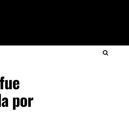
fue
da por