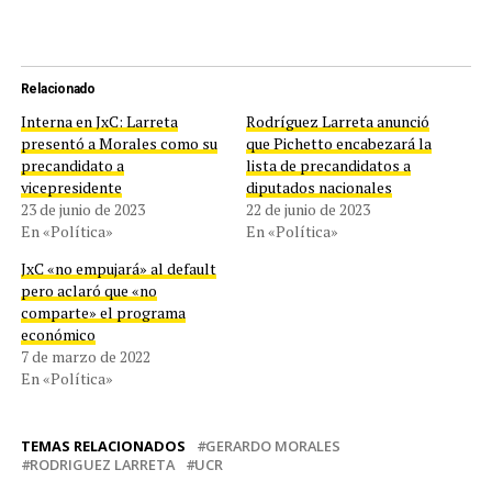
Relacionado
Interna en JxC: Larreta
Rodríguez Larreta anunció
presentó a Morales como su
que Pichetto encabezará la
precandidato a
lista de precandidatos a
vicepresidente
diputados nacionales
23 de junio de 2023
22 de junio de 2023
En «Política»
En «Política»
JxC «no empujará» al default
pero aclaró que «no
comparte» el programa
económico
7 de marzo de 2022
En «Política»
TEMAS RELACIONADOS
GERARDO MORALES
RODRIGUEZ LARRETA
UCR