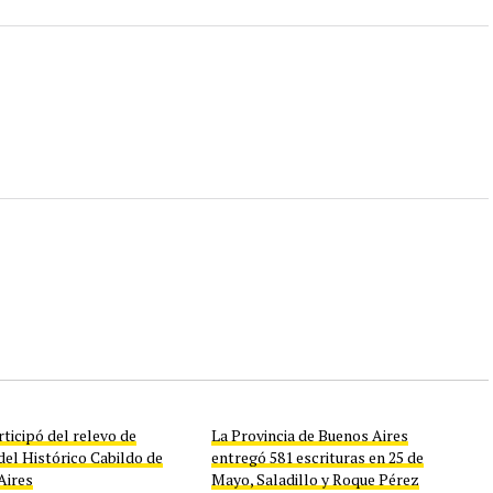
rticipó del relevo de
La Provincia de Buenos Aires
del Histórico Cabildo de
entregó 581 escrituras en 25 de
Aires
Mayo, Saladillo y Roque Pérez