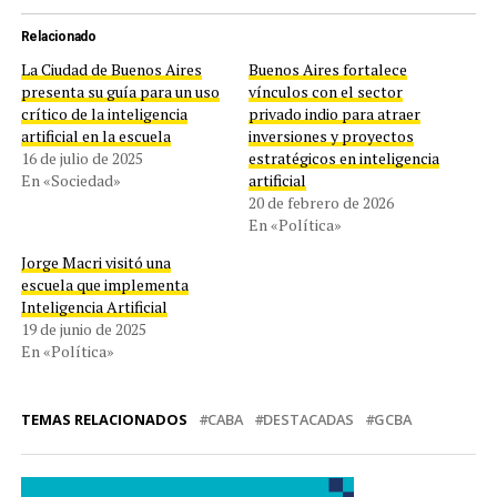
Relacionado
La Ciudad de Buenos Aires
Buenos Aires fortalece
presenta su guía para un uso
vínculos con el sector
crítico de la inteligencia
privado indio para atraer
artificial en la escuela
inversiones y proyectos
16 de julio de 2025
estratégicos en inteligencia
En «Sociedad»
artificial
20 de febrero de 2026
En «Política»
Jorge Macri visitó una
escuela que implementa
Inteligencia Artificial
19 de junio de 2025
En «Política»
TEMAS RELACIONADOS
CABA
DESTACADAS
GCBA