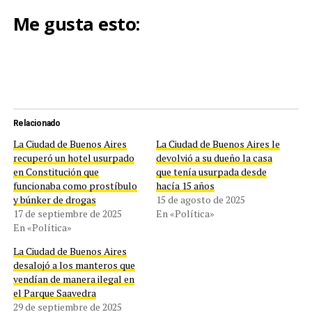
Me gusta esto:
Relacionado
La Ciudad de Buenos Aires
La Ciudad de Buenos Aires le
recuperó un hotel usurpado
devolvió a su dueño la casa
en Constitución que
que tenía usurpada desde
funcionaba como prostíbulo
hacía 15 años
y búnker de drogas
15 de agosto de 2025
17 de septiembre de 2025
En «Política»
En «Política»
La Ciudad de Buenos Aires
desalojó a los manteros que
vendían de manera ilegal en
el Parque Saavedra
29 de septiembre de 2025