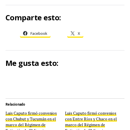
Comparte esto:
Facebook
X
Me gusta esto:
Relacionado
Luis Caputo firmó convenios
Luis Caputo firmó convenios
con Chubut y Tucumán en el
con Entre Ríos y Chaco en el
marco del Régimen de
marco del Régimen de