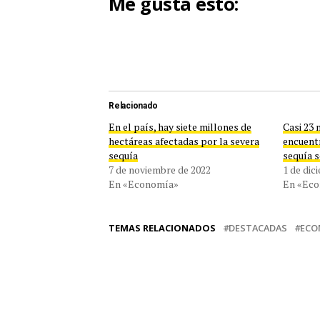
Me gusta esto:
Relacionado
En el país, hay siete millones de
Casi 23 
hectáreas afectadas por la severa
encuent
sequía
sequía 
7 de noviembre de 2022
1 de dic
En «Economía»
En «Ec
TEMAS RELACIONADOS
DESTACADAS
ECO