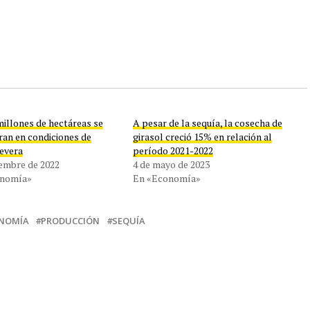
millones de hectáreas se
A pesar de la sequía, la cosecha de
ran en condiciones de
girasol creció 15% en relación al
severa
período 2021-2022
iembre de 2022
4 de mayo de 2023
onomía»
En «Economía»
NOMÍA
PRODUCCIÓN
SEQUÍA