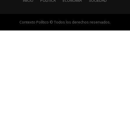
INICIO
POLÍTICA
ECONOMÍA
SOCIEDAD
Contexto Político © Todos los derechos reservados.