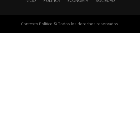
INICIO
POLÍTICA
ECONOMÍA
SOCIEDAD
Contexto Político © Todos los derechos reservados.