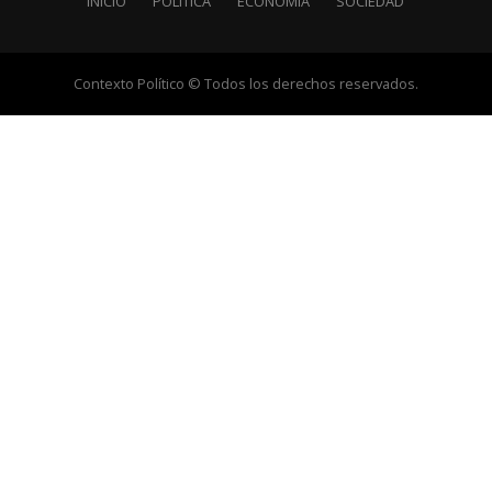
INICIO
POLÍTICA
ECONOMÍA
SOCIEDAD
Contexto Político © Todos los derechos reservados.