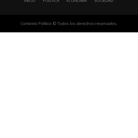
INICIO
POLÍTICA
ECONOMÍA
SOCIEDAD
Contexto Político © Todos los derechos reservados.