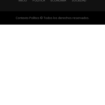
INICIO
POLÍTICA
ECONOMÍA
SOCIEDAD
Contexto Político © Todos los derechos reservados.