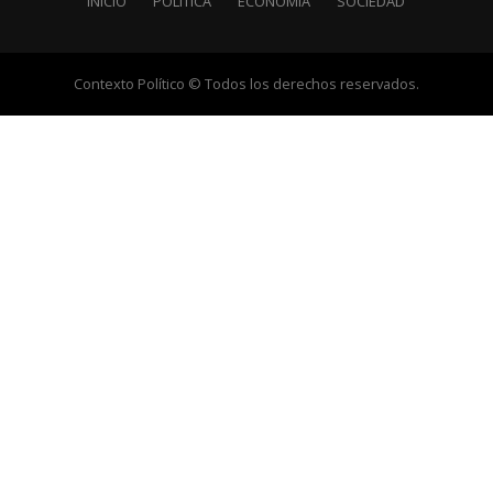
INICIO
POLÍTICA
ECONOMÍA
SOCIEDAD
Contexto Político © Todos los derechos reservados.