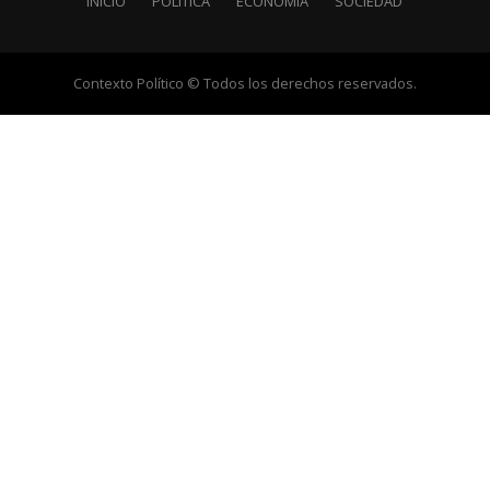
INICIO
POLÍTICA
ECONOMÍA
SOCIEDAD
Contexto Político © Todos los derechos reservados.