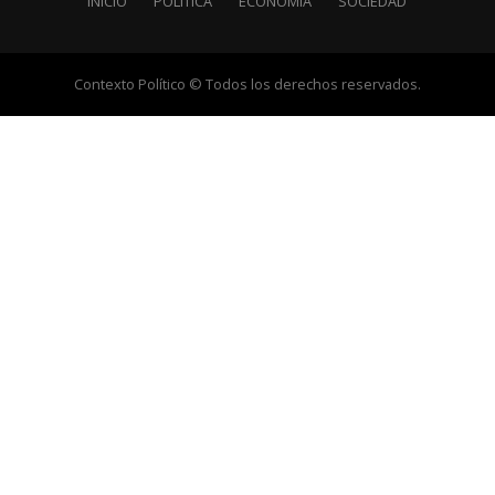
INICIO
POLÍTICA
ECONOMÍA
SOCIEDAD
Contexto Político © Todos los derechos reservados.