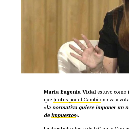
María Eugenia Vidal
estuvo como i
que
Juntos por el Cambio
no va a vot
«
la normativa quiere imponer un n
de
impuestos
«.
La diputada electa de JxC en la Ciud