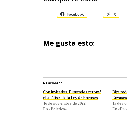
Facebook
X
Me gusta esto:
Relacionado
Con invitados, Diputados retomó
Diputado
el análisis de la Ley de Envases
Envase
16 de noviembre de 2022
15 de n
En «Política»
En «En 