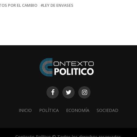
TOS POR EL CAMBIO
LEY DE ENVASES
INICIO
POLÍTICA
ECONOMÍA
SOCIEDAD
Contexto Político © Todos los derechos reservados.