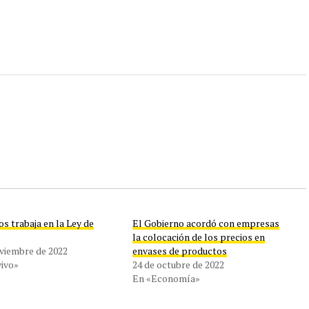
s trabaja en la Ley de
El Gobierno acordó con empresas
s
la colocación de los precios en
oviembre de 2022
envases de productos
vivo»
24 de octubre de 2022
En «Economía»