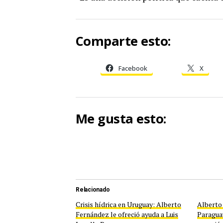
Comparte esto:
Facebook
X
Me gusta esto:
Relacionado
Crisis hídrica en Uruguay: Alberto
Alberto 
Fernández le ofreció ayuda a Luis
Paraguay