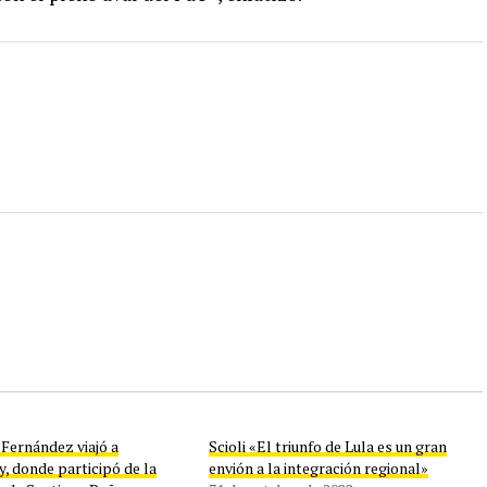
Fernández viajó a
Scioli «El triunfo de Lula es un gran
, donde participó de la
envión a la integración regional»