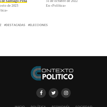
n de Santiago Peña
31 de octubre de 2022
osto de 2023
En «Política»
tica»
Z
DESTACADAS
ELECCIONES
INICIO
POLÍTICA
ECONOMÍA
SOCIEDAD