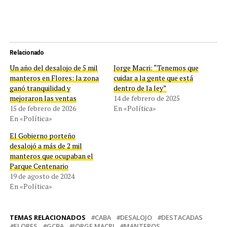
Relacionado
Un año del desalojo de 5 mil
Jorge Macri: “Tenemos que
manteros en Flores: la zona
cuidar a la gente que está
ganó tranquilidad y
dentro de la ley”
mejoraron las ventas
14 de febrero de 2025
15 de febrero de 2026
En «Política»
En «Política»
El Gobierno porteño
desalojó a más de 2 mil
manteros que ocupaban el
Parque Centenario
19 de agosto de 2024
En «Política»
TEMAS RELACIONADOS
CABA
DESALOJO
DESTACADAS
FLORES
GCBA
JORGE MACRI
MANTEROS