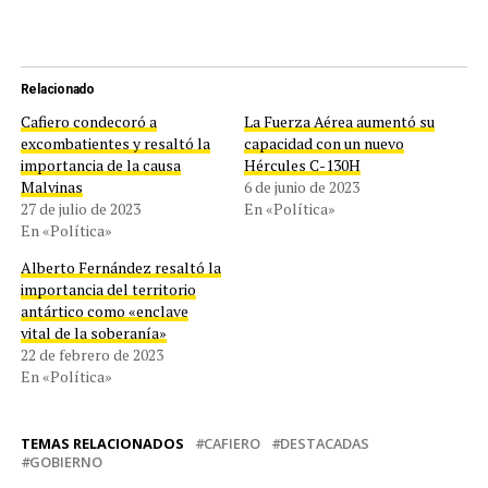
Relacionado
Cafiero condecoró a
La Fuerza Aérea aumentó su
excombatientes y resaltó la
capacidad con un nuevo
importancia de la causa
Hércules C-130H
Malvinas
6 de junio de 2023
27 de julio de 2023
En «Política»
En «Política»
Alberto Fernández resaltó la
importancia del territorio
antártico como «enclave
vital de la soberanía»
22 de febrero de 2023
En «Política»
TEMAS RELACIONADOS
CAFIERO
DESTACADAS
GOBIERNO