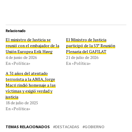
Relacionado
El ministro de Justicia se
El Ministro de Justicia
reunió con el embajador de la
participó de la 53° Reunión
Unión Europea Erik Høeg
Plenaria del GAFILAT
4 de junio de 2026
21 de julio de 2026
En «Política»
En «Política»
A 31 años del atentado
terrorista a la AMIA, Jorge
Macri rindió homenaje a las
víctimas y exigió verdad y
justicia
18 de julio de 2025
En «Política»
TEMAS RELACIONADOS
DESTACADAS
GOBIERNO