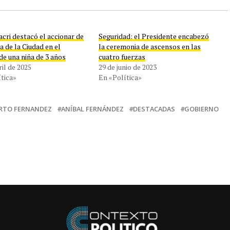
cri destacó el accionar de
Seguridad: el Presidente encabezó
ía de la Ciudad en el
la ceremonia de ascensos en las
de una niña de 3 años
cuatro fuerzas
ril de 2025
29 de junio de 2023
tica»
En «Política»
RTO FERNANDEZ
ANÍBAL FERNÁNDEZ
DESTACADAS
GOBIERNO