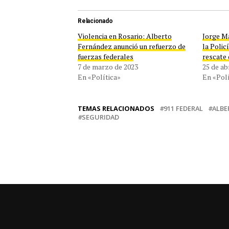
Relacionado
Violencia en Rosario: Alberto
Jorge Ma
Fernández anunció un refuerzo de
la Polic
fuerzas federales
rescate 
7 de marzo de 2023
25 de ab
En «Política»
En «Polí
TEMAS RELACIONADOS
911 FEDERAL
ALBE
SEGURIDAD