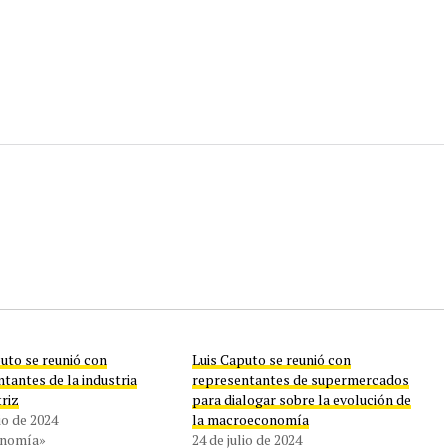
uto se reunió con
Luis Caputo se reunió con
tantes de la industria
representantes de supermercados
riz
para dialogar sobre la evolución de
lio de 2024
la macroeconomía
onomía»
24 de julio de 2024