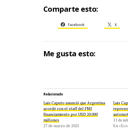
Comparte esto:
Facebook
X
Me gusta esto:
Relacionado
Luis Caputo anunció que Argentina
Luis Cap
acordó con el staff del FMI
represen
financiamiento por USD 20.000
automot
millones
11 de ju
27 de marzo de 2025
En «Ec