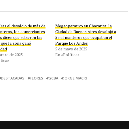
ras el desalojo de más de
Megaoperativo en Chacarita: la
anteros, los comerciantes
Ciudad de Buenos Aires desalojó a
s dicen que subieron las
5 mil manteros que ocupaban el
 que la zona ganó
Parque Los Andes
idad
5 de mayo de 2025
brero de 2025
En «Política»
tica»
DESTACADAS
FLORES
GCBA
JORGE MACRI