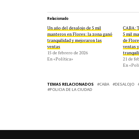
Relacionado
Un año del desalojo de 5 mil
CABA: T
manteros en Flores: la zona ganó
5 mil m
tranquilidad y mejoraron las
de Flore
ventas
ventas y
15 de febrero de 2026
tranquil
En «Política»
21 de fe
En «Polí
TEMAS RELACIONADOS
CABA
DESALOJO
POLICIA DE LA CIUDAD