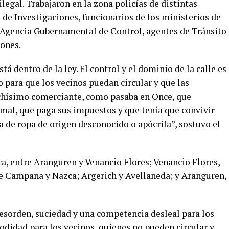
egal. Trabajaron en la zona policías de distintas
de Investigaciones, funcionarios de los ministerios de
a Agencia Gubernamental de Control, agentes de Tránsito
iones.
á dentro de la ley. El control y el dominio de la calle es
o para que los vecinos puedan circular y que las
uchísimo comerciante, como pasaba en Once, que
rmal, que paga sus impuestos y que tenía que convivir
 de ropa de origen desconocido o apócrifa”, sostuvo el
zca, entre Aranguren y Venancio Flores; Venancio Flores,
e Campana y Nazca; Argerich y Avellaneda; y Aranguren,
esorden, suciedad y una competencia desleal para los
idad para los vecinos, quienes no pueden circular y