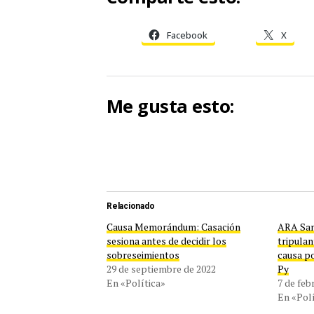
Facebook
X
Me gusta esto:
Relacionado
Causa Memorándum: Casación
ARA San 
sesiona antes de decidir los
tripulan
sobreseimientos
causa p
29 de septiembre de 2022
Py
En «Política»
7 de feb
En «Polí