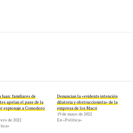
Juan: familiares de
Denuncian la «evidente intención
tes apelan el pase de la
dilatoria y obstruccionista» de la
or espionaje a Comodoro
empresa de los Macri
19 de mayo de 2022
rero de 2022
En «Política»
tica»