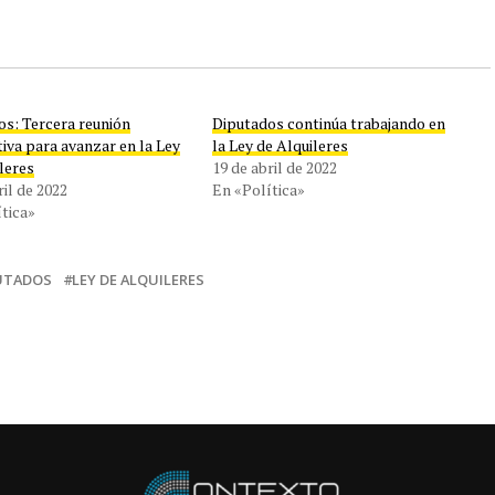
os: Tercera reunión
Diputados continúa trabajando en
iva para avanzar en la Ley
la Ley de Alquileres
leres
19 de abril de 2022
ril de 2022
En «Política»
tica»
UTADOS
LEY DE ALQUILERES