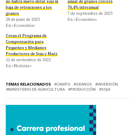
no habrá nuevo dólar soja ni
anual de granos crecerá
baja de retenciones a los
70,4% interanual
granos
7 de septiembre de 2023
28 de junio de 2023
En «Economía»
En «Economía»
Crean el Programa de
Compensación para
Pequeños y Medianos
Productores de Soja y Maíz
12 de noviembre de 2022
En «Noticias»
TEMAS RELACIONADOS
CAMPO
GRANOS
INVERSIÓN
MINISTERIO DE AGRICULTURA
PRODUCCIÓN
SOJA