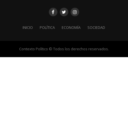
INICIO
POLÍTICA
ECONOMÍA
SOCIEDAD
Contexto Político © Todos los derechos reservados.