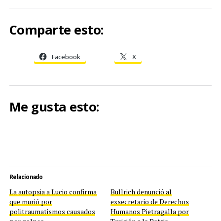
Comparte esto:
Facebook
X
Me gusta esto:
Relacionado
La autopsia a Lucio confirma
Bullrich denunció al
que murió por
exsecretario de Derechos
politraumatismos causados
Humanos Pietragalla por