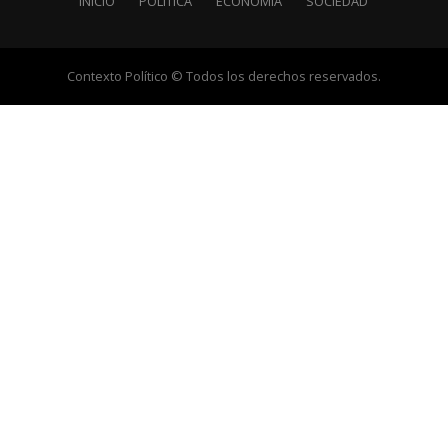
INICIO
POLÍTICA
ECONOMÍA
SOCIEDAD
Contexto Político © Todos los derechos reservados.