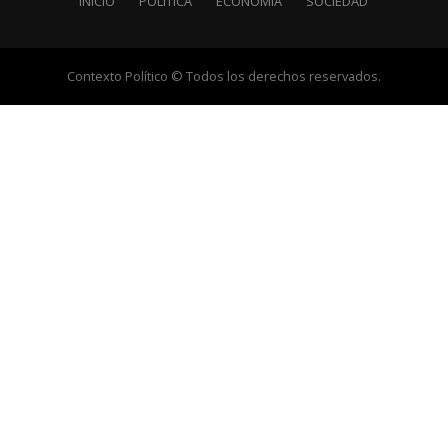
INICIO
POLÍTICA
ECONOMÍA
SOCIEDAD
Contexto Político © Todos los derechos reservados.