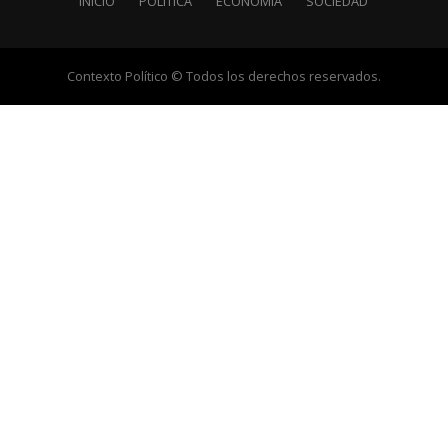
INICIO
POLÍTICA
ECONOMÍA
SOCIEDAD
Contexto Político © Todos los derechos reservados.