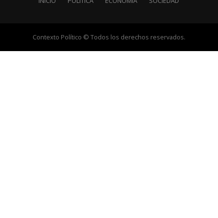
INICIO
POLÍTICA
ECONOMÍA
SOCIEDAD
Contexto Político © Todos los derechos reservados.