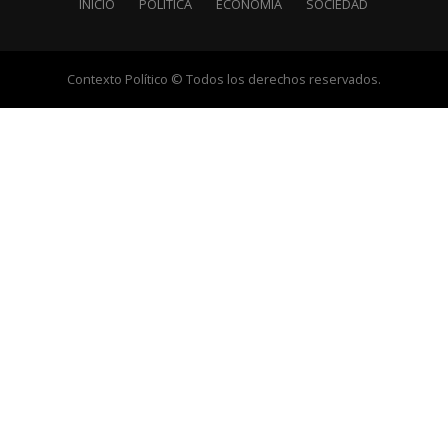
INICIO
POLÍTICA
ECONOMÍA
SOCIEDAD
Contexto Político © Todos los derechos reservados.