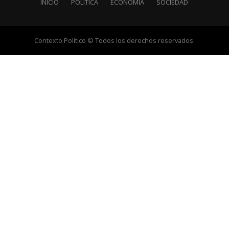
INICIO
POLÍTICA
ECONOMÍA
SOCIEDAD
Contexto Político © Todos los derechos reservados.