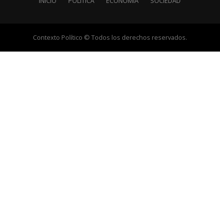
INICIO
POLÍTICA
ECONOMÍA
SOCIEDAD
Contexto Político © Todos los derechos reservados.