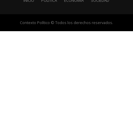
INICIO
POLÍTICA
ECONOMÍA
SOCIEDAD
Contexto Político © Todos los derechos reservados.