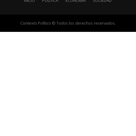
INICIO
POLÍTICA
ECONOMÍA
SOCIEDAD
Contexto Político © Todos los derechos reservados.