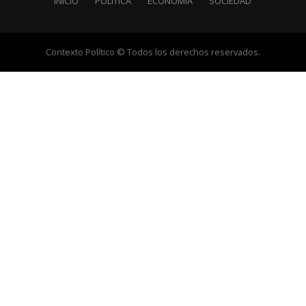
INICIO
POLÍTICA
ECONOMÍA
SOCIEDAD
Contexto Político © Todos los derechos reservados.