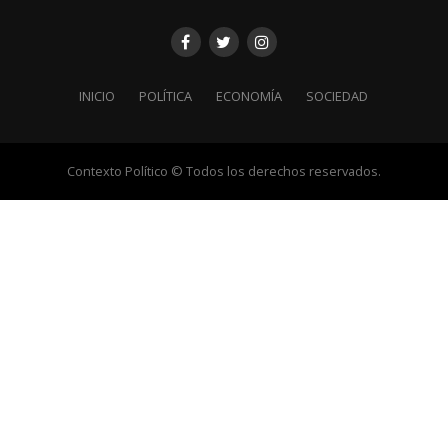
INICIO
POLÍTICA
ECONOMÍA
SOCIEDAD
Contexto Político © Todos los derechos reservados.