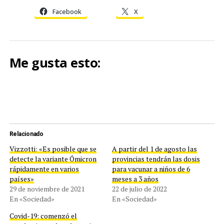
Facebook
X
Me gusta esto:
Relacionado
Vizzotti: «Es posible que se
A partir del 1 de agosto las
detecte la variante Ómicron
provincias tendrán las dosis
rápidamente en varios
para vacunar a niños de 6
países»
meses a 3 años
29 de noviembre de 2021
22 de julio de 2022
En «Sociedad»
En «Sociedad»
Covid-19: comenzó el