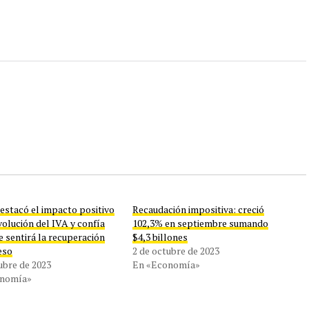
estacó el impacto positivo
Recaudación impositiva: creció
volución del IVA y confía
102,3% en septiembre sumando
e sentirá la recuperación
$4,3 billones
eso
2 de octubre de 2023
ubre de 2023
En «Economía»
onomía»