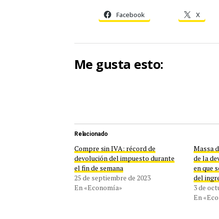
Facebook
X
Me gusta esto:
Relacionado
Compre sin IVA: récord de
Massa d
devolución del impuesto durante
de la de
el fin de semana
en que s
25 de septiembre de 2023
del ingr
En «Economía»
3 de oct
En «Ec