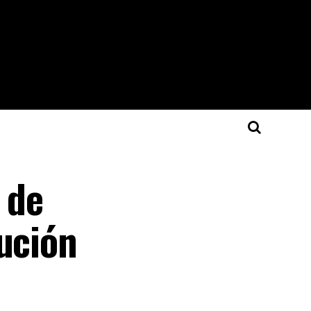
s de
ución