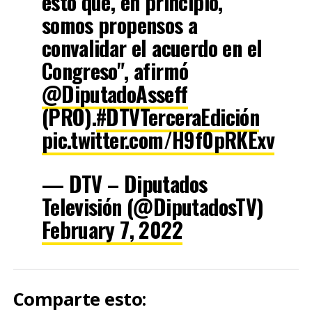
esto que, en principio,
somos propensos a
convalidar el acuerdo en el
Congreso", afirmó
@DiputadoAsseff
(PRO).
#DTVTerceraEdición
pic.twitter.com/H9f0pRKExv
— DTV – Diputados
Televisión (@DiputadosTV)
February 7, 2022
Comparte esto: