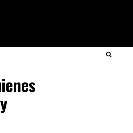
uienes
ey