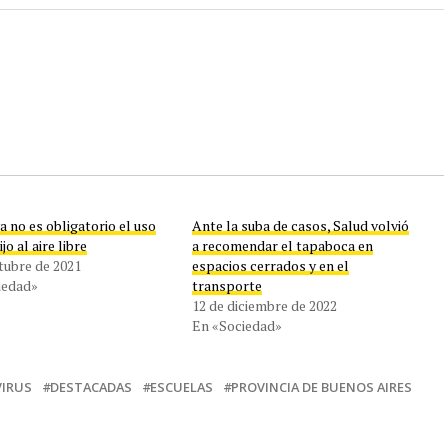
 no es obligatorio el uso
Ante la suba de casos, Salud volvió
jo al aire libre
a recomendar el tapaboca en
tubre de 2021
espacios cerrados y en el
iedad»
transporte
12 de diciembre de 2022
En «Sociedad»
IRUS
DESTACADAS
ESCUELAS
PROVINCIA DE BUENOS AIRES