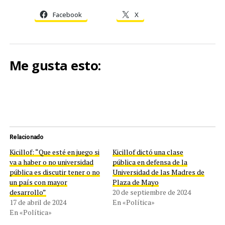
Facebook
X
Me gusta esto:
Relacionado
Kicillof: “Que esté en juego si
Kicillof dictó una clase
va a haber o no universidad
pública en defensa de la
pública es discutir tener o no
Universidad de las Madres de
un país con mayor
Plaza de Mayo
desarrollo”
20 de septiembre de 2024
17 de abril de 2024
En «Política»
En «Política»