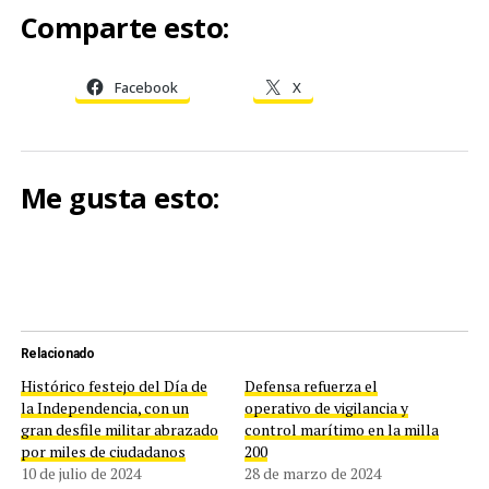
Comparte esto:
Facebook
X
Me gusta esto:
Relacionado
Histórico festejo del Día de
Defensa refuerza el
la Independencia, con un
operativo de vigilancia y
gran desfile militar abrazado
control marítimo en la milla
por miles de ciudadanos
200
10 de julio de 2024
28 de marzo de 2024